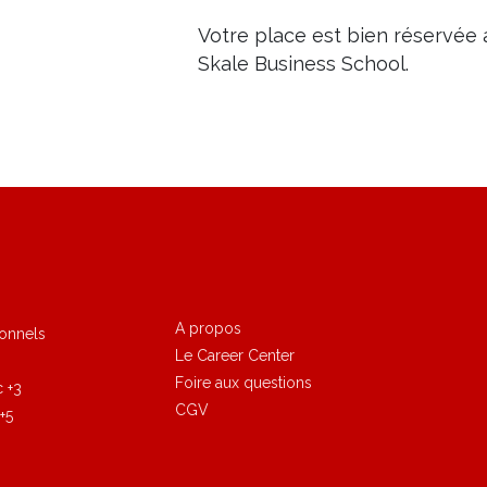
A propos
ionnels
Le Career Center
Foire aux questions
c +3
CGV
+5