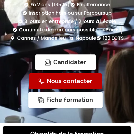
En 2 ans (1350h)
En alternance
Inscription hors ou sur Parcoursup
3 jours en entreprise / 2 jours à l'école
Continuité de parcours possible en Bac+3
Cannes / Mandelieu-la-Napoule
120 ECTS
Candidater
Nous contacter
Fiche formation