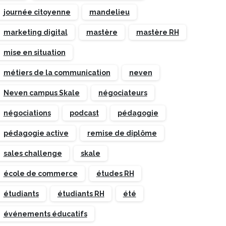
journée citoyenne
mandelieu
marketing digital
mastère
mastère RH
mise en situation
métiers de la communication
neven
Neven campus Skale
négociateurs
négociations
podcast
pédagogie
pédagogie active
remise de diplôme
sales challenge
skale
école de commerce
études RH
étudiants
étudiants RH
été
événements éducatifs