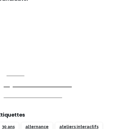
Start now
Rejoins la communauté
Candidater maintenant
Étiquettes
30 ans
alternance
ateliers interactifs