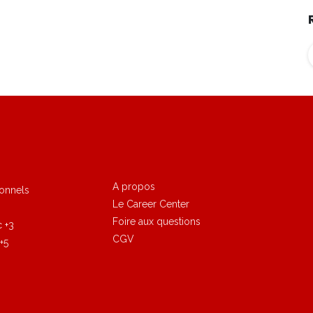
A propos
ionnels
Le Career Center
Foire aux questions
c +3
CGV
+5