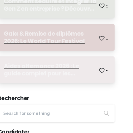
Comment séduire et intégrer la
-
Gen Z en entreprise ? Découvrez
notre Afterwork RH !
Gala & Remise de diplômes
-
2026: Le World Tour Festival
Aides alternance 2026 : Le
-
guide complet pour les
apprentis
Rechercher
Candidater