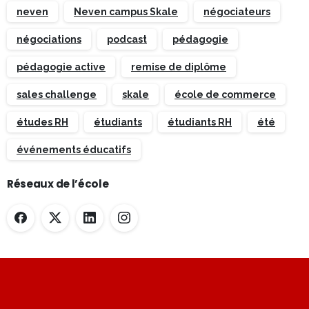
neven
Neven campus Skale
négociateurs
négociations
podcast
pédagogie
pédagogie active
remise de diplôme
sales challenge
skale
école de commerce
études RH
étudiants
étudiants RH
été
événements éducatifs
Réseaux de l’école