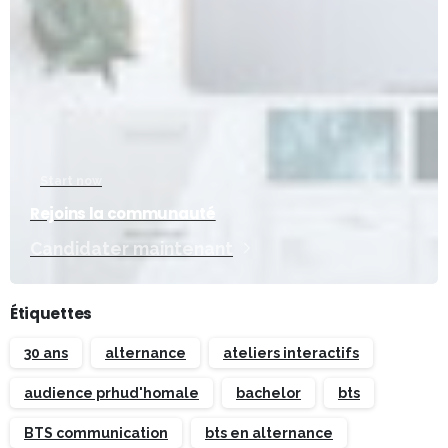
Start now
Rejoins la communauté
Candidater maintenant
Étiquettes
30 ans
alternance
ateliers interactifs
audience prhud'homale
bachelor
bts
BTS communication
bts en alternance