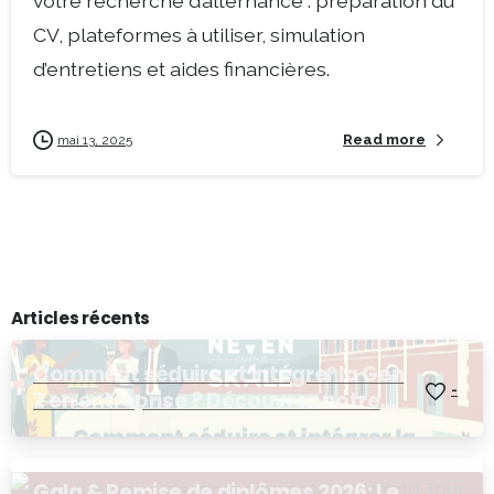
votre recherche d’alternance : préparation du
CV, plateformes à utiliser, simulation
d’entretiens et aides financières.
Read more
mai 13, 2025
Articles récents
Comment séduire et intégrer la Gen
-
Z en entreprise ? Découvrez notre
Afterwork RH !
Gala & Remise de diplômes 2026: Le