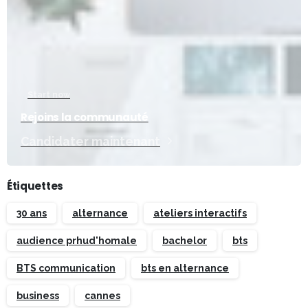
Start now
Rejoins la communauté
Candidater maintenant
Étiquettes
30 ans
alternance
ateliers interactifs
audience prhud'homale
bachelor
bts
BTS communication
bts en alternance
business
cannes