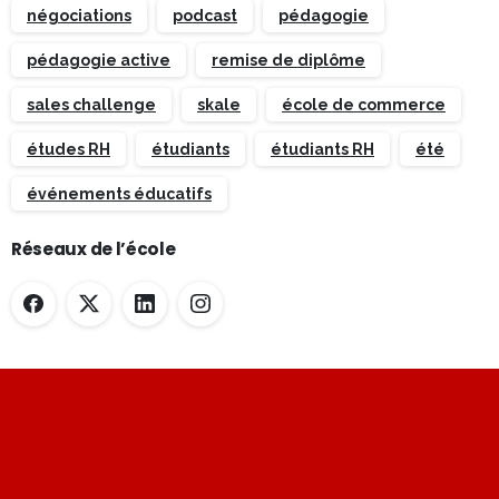
négociations
podcast
pédagogie
pédagogie active
remise de diplôme
sales challenge
skale
école de commerce
études RH
étudiants
étudiants RH
été
événements éducatifs
Réseaux de l’école