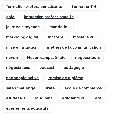
formation professionnalisante
formation RH
gala
immersion professionnelle
journée citoyenne
mandelieu
marketing digital
mastère
mastère RH
mise en situation
métiers de la communication
neven
Neven campus Skale
négociateurs
négociations
podcast
pédagogie
pédagogie active
remise de diplôme
sales challenge
skale
école de commerce
études RH
étudiants
étudiants RH
été
événements éducatifs