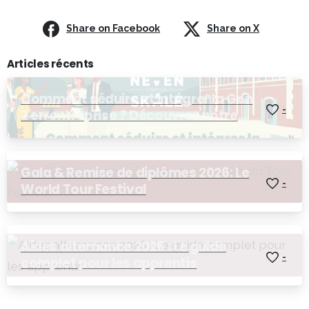
Share on Facebook
Share on X
Articles récents
Comment séduire et intégrer la Gen
-
Z en entreprise ? Découvrez notre
Afterwork RH !
Gala & Remise de diplômes 2026: Le
-
World Tour Festival
Aides alternance 2026 : Le guide
-
complet pour les apprentis