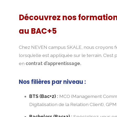
Découvrez nos formation
au BAC+5
Chez NEVEN campus SKALE, nous croyons fe
lorsqu’elle est appliquée sur le terrain. C’est
en
contrat d’apprentissage.
Nos filières par niveau :
BTS (Bac+2)
:
MCO (Management Commerc
Digitalisation de la Relation Client), G
Bachelors (Bac+3)
:
Spécialisez-vous e