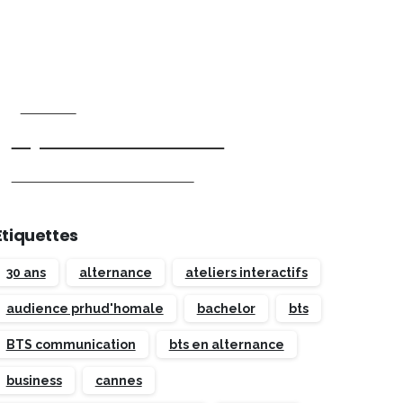
Start now
Rejoins la communauté
Candidater maintenant
Étiquettes
30 ans
alternance
ateliers interactifs
audience prhud'homale
bachelor
bts
BTS communication
bts en alternance
business
cannes