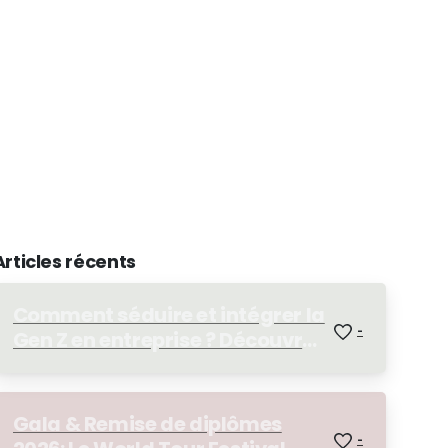
Articles récents
Comment séduire et intégrer la
-
Gen Z en entreprise ? Découvrez
notre Afterwork RH !
Gala & Remise de diplômes
-