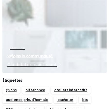
Start now
Rejoins la communauté
Candidater maintenant
Étiquettes
30 ans
alternance
ateliers interactifs
audience prhud'homale
bachelor
bts