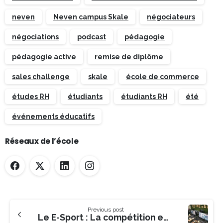
neven
Neven campus Skale
négociateurs
négociations
podcast
pédagogie
pédagogie active
remise de diplôme
sales challenge
skale
école de commerce
études RH
étudiants
étudiants RH
été
événements éducatifs
Réseaux de l’école
Previous post
Le E-Sport : La compétition eSkale sur Valorant