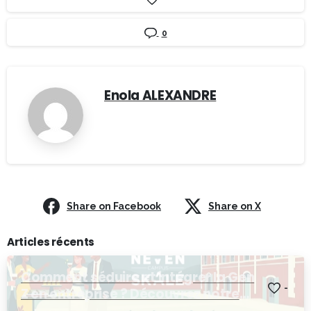
0
Enola ALEXANDRE
Share on Facebook
Share on X
Articles récents
Comment séduire et intégrer la Gen
-
Z en entreprise ? Découvrez notre
Afterwork RH !