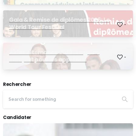
Afterwork RH !
Gala & Remise de diplômes 2026: Le
-
World Tour Festival
Aides alternance 2026 : Le guide
-
complet pour les apprentis
Rechercher
Candidater