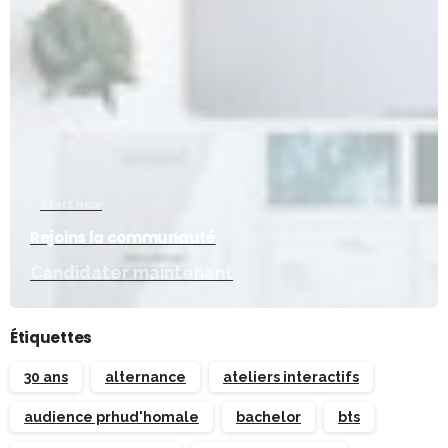
Start now
Rejoins la communauté
Candidater maintenant
Étiquettes
30 ans
alternance
ateliers interactifs
audience prhud'homale
bachelor
bts