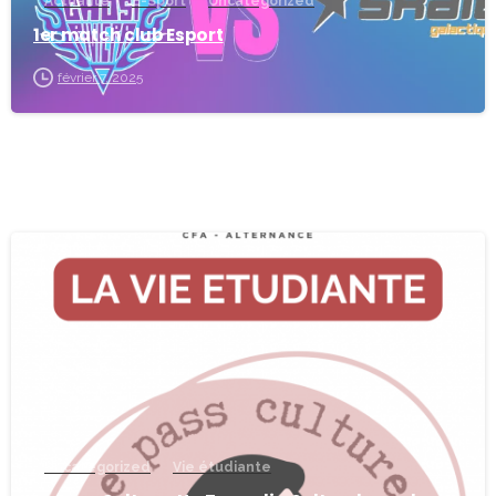
Actualité
E-Sport
Uncategorized
1er match club Esport
février 7, 2025
-
Uncategorized
Vie étudiante