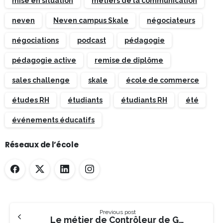
mise en situation
métiers de la communication
neven
Neven campus Skale
négociateurs
négociations
podcast
pédagogie
pédagogie active
remise de diplôme
sales challenge
skale
école de commerce
études RH
étudiants
étudiants RH
été
événements éducatifs
Réseaux de l’école
Previous post
Le métier de Contrôleur de Gestion junior